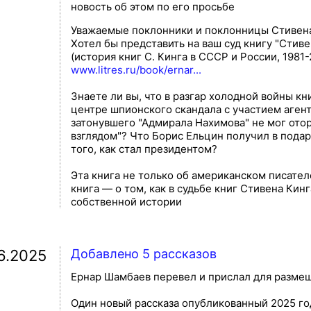
новость об этом по его просьбе
Уважаемые поклонники и поклонницы Стивена
Хотел бы представить на ваш суд книгу "Стив
(история книг С. Кинга в СССР и России, 1981-
www.litres.ru/book/ernar...
Знаете ли вы, что в разгар холодной войны кн
центре шпионского скандала с участием аген
затонувшего "Адмирала Нахимова" не мог ото
взглядом"? Что Борис Ельцин получил в пода
того, как стал президентом?
Эта книга не только об американском писател
книга — о том, как в судьбе книг Стивена Кин
собственной истории
06.2025
Добавлено 5 рассказов
Ернар Шамбаев перевел и прислал для размеще
Один новый рассказа опубликованный 2025 го