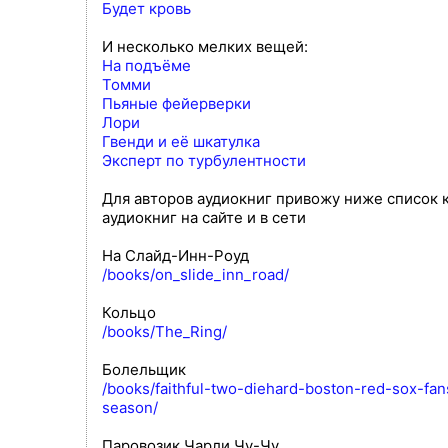
Будет кровь
И несколько мелких вещей:
На подъёме
Томми
Пьяные фейерверки
Лори
Гвенди и её шкатулка
Эксперт по турбулентности
Для авторов аудиокниг привожу ниже список к
аудиокниг на сайте и в сети
На Слайд-Инн-Роуд
/books/on_slide_inn_road/
Кольцо
/books/The_Ring/
Болельщик
/books/faithful-two-diehard-boston-red-sox-fan
season/
Паровозик Чарли Чу-Чу