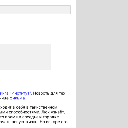
Войти
инга "Институт"
. Новость для тех
анице
фильма
иходит в себя в таинственном
ыми способностями. Люк узнаёт,
 это время в соседнем городке
чать новую жизнь. Но вскоре его