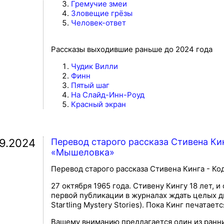
Гремучие змеи
Зловещие грёзы
Человек-ответ
Рассказы выходившие раньше до 2024 года
Чудик Вилли
Финн
Пятый шаг
На Слайд-Инн-Роуд
Красный экран
09.2024
Перевод старого рассказа Стивена Кин
«Мышеловка»
Перевод старого рассказа Стивена Кинга - К
27 октября 1965 года. Стивену Кингу 18 лет, 
первой публикации в журналах ждать целых дв
Startling Mystery Stories). Пока Кинг печатает
Вашему вниманию предлагается один из ранни