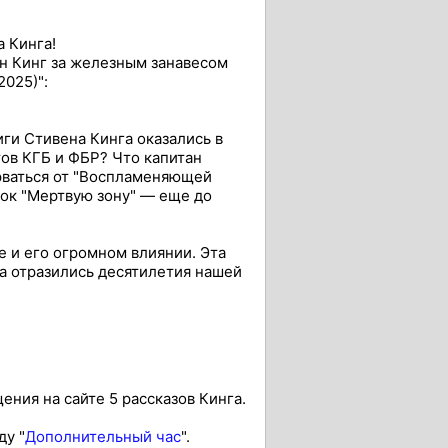
 Кинга!
ен Кинг за железным занавесом
2025)":
иги Стивена Кинга оказались в
тов КГБ и ФБР? Что капитан
рваться от "Воспламеняющей
рок "Мертвую зону" — еще до
е и его огромном влиянии. Эта
га отразились десятилетия нашей
ния на сайте 5 рассказов Кинга.
ду "
Дополнительный час
".