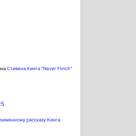
ана
Стивена Кинга "Never Flinch"
25
оименному рассказу Кинга
.