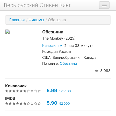
Весь русский Стивен Кинг
Книги
Главная
/
Фильмы
/
Обезьяна
Фильмы
Обезьяна
Аудиокниги
The Monkey (2025)
Новости сайта
Кинофильм
(1 час 38 минут)
Комедия Ужасы
Новости Кинга
США, Великобритания, Канада
По книге:
Обезьяна
Биография
3 088
О проекте
Кинопоиск
5.99
125 133
IMDB
5.90
92 000