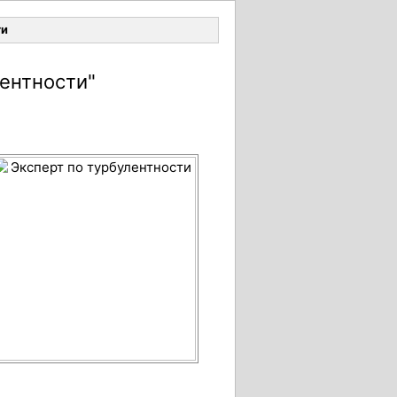
Войти
ти
лентности"