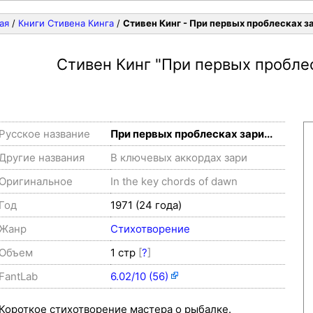
ая
/
Книги Стивена Кинга
/
Стивен Кинг - При первых проблесках за
Стивен Кинг
"При первых проблеск
Русское название
При первых проблесках зари...
Другие названия
В ключевых аккордах зари
Оригинальное
In the key chords of dawn
Год
1971 (24 года)
Жанр
Стихотворение
Объем
1 стр
[
?
]
FantLab
6.02/10 (56)
Короткое стихотворение мастера о рыбалке.