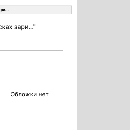
Войти
ри...
ах зари..."
Обложки нет