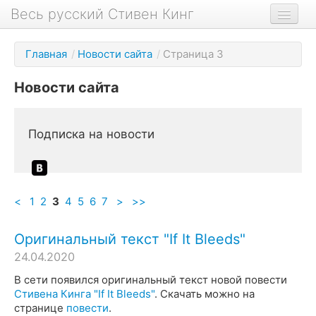
Весь русский Стивен Кинг
Книги
Главная
/
Новости сайта
/
Страница 3
Фильмы
Новости сайта
Аудиокниги
Новости сайта
Подписка на новости
Новости Кинга
Биография
<
О проекте
1
2
3
4
5
6
7
>
>>
Оригинальный текст "If It Bleeds"
24.04.2020
В сети появился оригинальный текст новой повести
Стивена Кинга "If It Bleeds"
. Скачать можно на
странице
повести
.