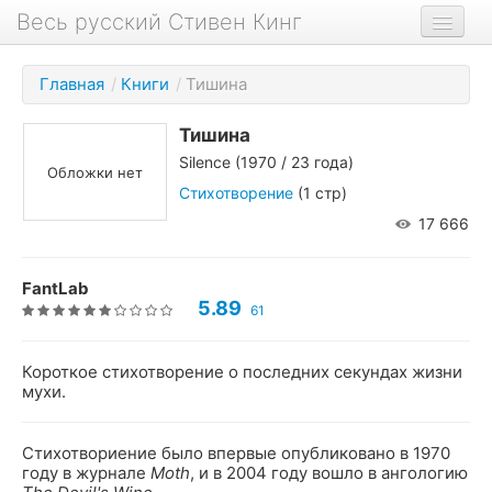
Весь русский Стивен Кинг
Книги
Главная
/
Книги
/
Тишина
Фильмы
Тишина
Аудиокниги
Silence
(1970 / 23 года)
Обложки нет
Новости сайта
Стихотворение
(1 стр)
17 666
Новости Кинга
Биография
FantLab
5.89
61
О проекте
Короткое стихотворение о последних секундах жизни
мухи.
Стихотвориение было впервые опубликовано в 1970
году в журнале
Moth
, и в 2004 году вошло в ангологию