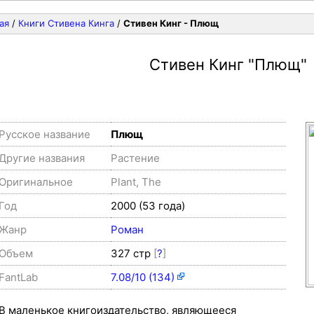
ая
/
Книги Стивена Кинга
/
Стивен Кинг - Плющ
Стивен Кинг
"Плющ"
Русское название
Плющ
Другие названия
Растение
Оригинальное
Plant, The
Год
2000 (53 года)
Жанр
Роман
Объем
327 стр
[
?
]
FantLab
7.08/10 (134)
В маленькое книгоиздательство, являющееся