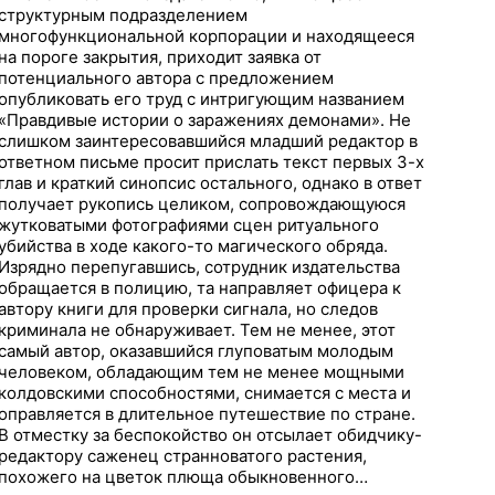
структурным подразделением
многофункциональной корпорации и находящееся
на пороге закрытия, приходит заявка от
потенциального автора с предложением
опубликовать его труд с интригующим названием
«Правдивые истории о заражениях демонами». Не
слишком заинтересовавшийся младший редактор в
ответном письме просит прислать текст первых 3-х
глав и краткий синопсис остального, однако в ответ
получает рукопись целиком, сопровождающуюся
жутковатыми фотографиями сцен ритуального
убийства в ходе какого-то магического обряда.
Изрядно перепугавшись, сотрудник издательства
обращается в полицию, та направляет офицера к
автору книги для проверки сигнала, но следов
криминала не обнаруживает. Тем не менее, этот
самый автор, оказавшийся глуповатым молодым
человеком, обладающим тем не менее мощными
колдовскими способностями, снимается с места и
оправляется в длительное путешествие по стране.
В отместку за беспокойство он отсылает обидчику-
редактору саженец странноватого растения,
похожего на цветок плюща обыкновенного…