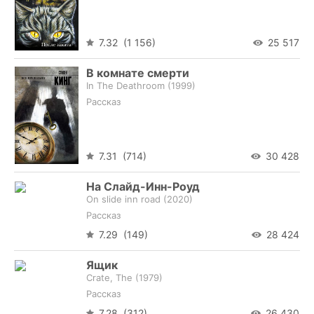
7.32 (1 156)
25 517
В комнате смерти
In The Deathroom (
1999
)
Рассказ
7.31 (714)
30 428
На Слайд-Инн-Роуд
On slide inn road (
2020
)
Рассказ
7.29 (149)
28 424
Ящик
Crate, The (
1979
)
Рассказ
7.28 (312)
26 430