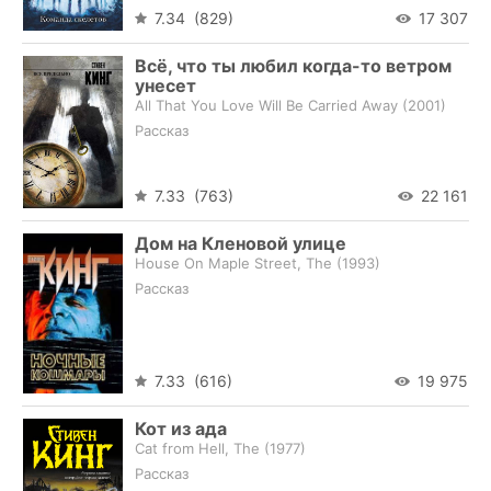
7.34 (829)
17 307
Всё, что ты любил когда-то ветром
унесет
All That You Love Will Be Carried Away (
2001
)
Рассказ
7.33 (763)
22 161
Дом на Кленовой улице
House On Maple Street, The (
1993
)
Рассказ
7.33 (616)
19 975
Кот из ада
Cat from Hell, The (
1977
)
Рассказ