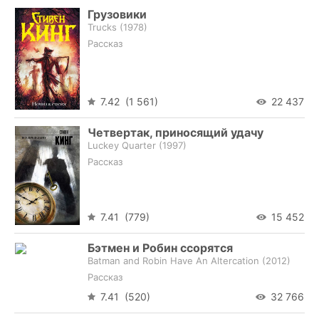
Грузовики
Trucks (
1978
)
Рассказ
7.42 (1 561)
22 437
Четвертак, приносящий удачу
Luckey Quarter (
1997
)
Рассказ
7.41 (779)
15 452
Бэтмен и Робин ссорятся
Batman and Robin Have An Altercation (
2012
)
Рассказ
7.41 (520)
32 766