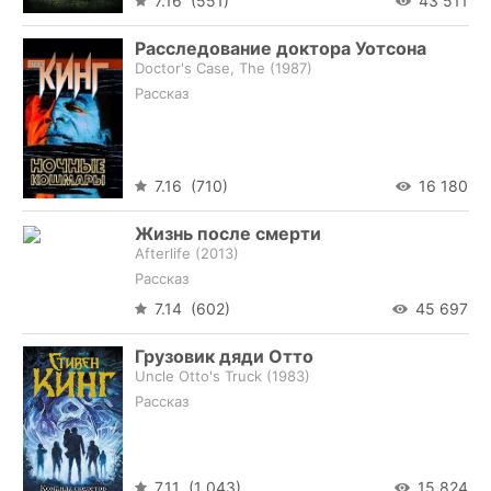
7.16 (551)
43 511
Расследование доктора Уотсона
Doctor's Case, The (
1987
)
Рассказ
7.16 (710)
16 180
Жизнь после смерти
Afterlife (
2013
)
Рассказ
7.14 (602)
45 697
Грузовик дяди Отто
Uncle Otto's Truck (
1983
)
Рассказ
7.11 (1 043)
15 824