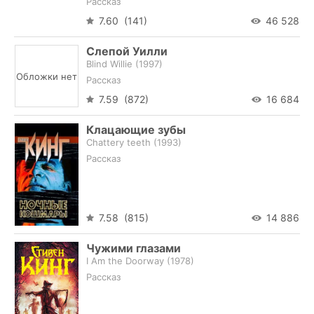
Рассказ
7.60 (141)
46 528
Слепой Уилли
Blind Willie (
1997
)
Обложки нет
Рассказ
7.59 (872)
16 684
Клацающие зубы
Chattery teeth (
1993
)
Рассказ
7.58 (815)
14 886
Чужими глазами
I Am the Doorway (
1978
)
Рассказ