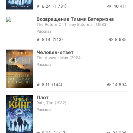
8.24 (1 731)
40 411
Возвращение Тимми Батермэна
The Return Of Timmy Baterman (
1983
)
Рассказ
8.19 (143)
8 685
Человек-ответ
The Answer Man (
2024
)
Рассказ
8.11 (144)
14 894
Плот
Raft, The (
1982
)
Рассказ
8.06 (1 417)
24 006