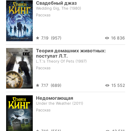
Свадебный джаз
Wedding Gig, The (
1980
)
Рассказ
7.19 (957)
16 836
Теория домашних животных:
постулат Л.Т.
L.T.'s Theory Of Pets (
1997
)
Рассказ
7.17 (689)
15 552
Недомогающая
Under the Weather (
2011
)
Рассказ