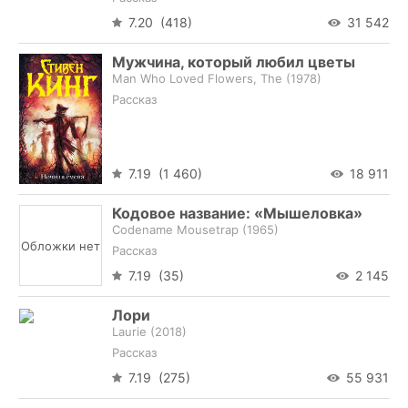
7.20 (418)
31 542
Мужчина, который любил цветы
Man Who Loved Flowers, The (
1978
)
Рассказ
7.19 (1 460)
18 911
Кодовое название: «Мышеловка»
Codename Mousetrap (
1965
)
Обложки нет
Рассказ
7.19 (35)
2 145
Лори
Laurie (
2018
)
Рассказ
7.19 (275)
55 931