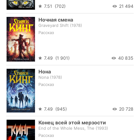
7.51 (702)
21 494
Ночная смена
Graveyard Shift (
1978
)
Рассказ
7.49 (1 901)
40 835
Нона
Nona (
1978
)
Рассказ
7.49 (945)
20 728
Конец всей этой мерзости
End of the Whole Mess, The (
1993
)
Рассказ