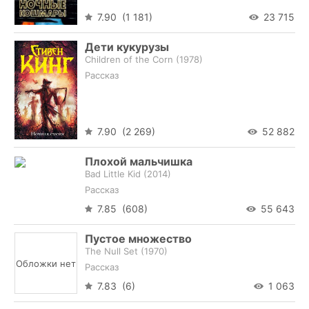
7.90 (1 181)
23 715
Дети кукурузы
Children of the Corn (
1978
)
Рассказ
7.90 (2 269)
52 882
Плохой мальчишка
Bad Little Kid (
2014
)
Рассказ
7.85 (608)
55 643
Пустое множество
The Null Set (
1970
)
Обложки нет
Рассказ
7.83 (6)
1 063