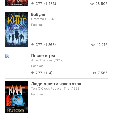
7.77 (1 483)
28 505
Бабуля
Gramma (
1984
)
Рассказ
7.77 (1 268)
42 216
После игры
After the Play (
2017
)
Рассказ
7.77 (114)
7 566
Люди десяти часов утра
Ten O'Clock People, The (
1993
)
Рассказ