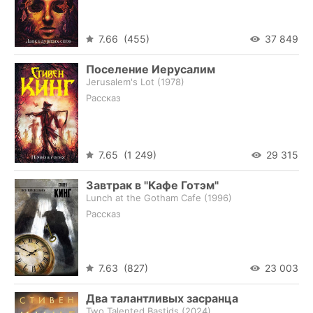
7.66 (455)
37 849
Поселение Иерусалим
Jerusalem's Lot (
1978
)
Рассказ
7.65 (1 249)
29 315
Завтрак в "Кафе Готэм"
Lunch at the Gotham Cafe (
1996
)
Рассказ
7.63 (827)
23 003
Два талантливых засранца
Two Talented Bastids (
2024
)