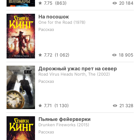
7.75 (863)
20 184
На посошок
One for the Road (
1978
)
Рассказ
7.72 (1 062)
18 905
Дорожный ужас прет на север
Road Virus Heads North, The (
2002
)
Рассказ
7.71 (1 130)
21 328
Пьяные фейерверки
Drunken Fireworks (
2015
)
Рассказ