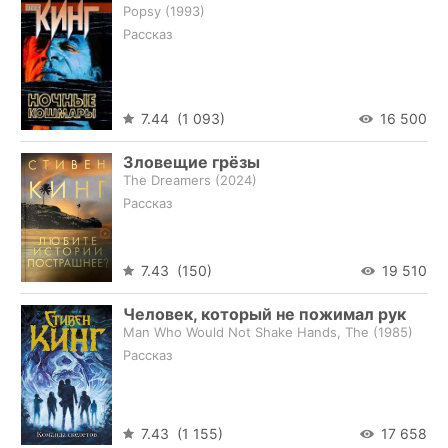
Popsy (
1993
)
Рассказ
7.44 (1 093)
16 500
Зловещие грёзы
The Dreamers (
2024
)
Рассказ
7.43 (150)
19 510
Человек, который не пожимал рук
Man Who Would Not Shake Hands, The (
1985
)
Рассказ
7.43 (1 155)
17 658