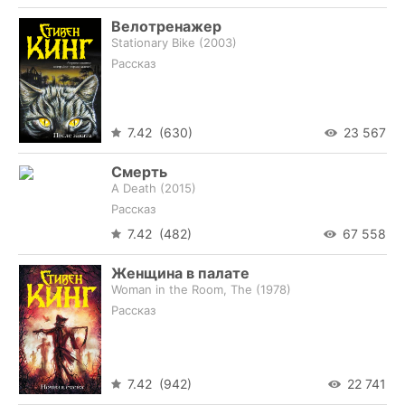
Велотренажер
Stationary Bike (
2003
)
Рассказ
7.42 (630)
23 567
Смерть
A Death (
2015
)
Рассказ
7.42 (482)
67 558
Женщина в палате
Woman in the Room, The (
1978
)
Рассказ
7.42 (942)
22 741