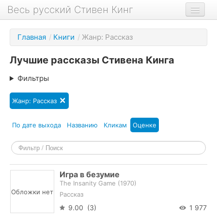
Весь русский Стивен Кинг
Книги
Главная
/
Книги
/
Жанр: Рассказ
Фильмы
Лучшие рассказы Стивена Кинга
Аудиокниги
Фильтры
Новости сайта
×
Жанр: Рассказ
Новости Кинга
Биография
По дате выхода
Названию
Кликам
Оценке
О проекте
Игра в безумие
The Insanity Game (
1970
)
Обложки нет
Рассказ
9.00 (3)
1 977