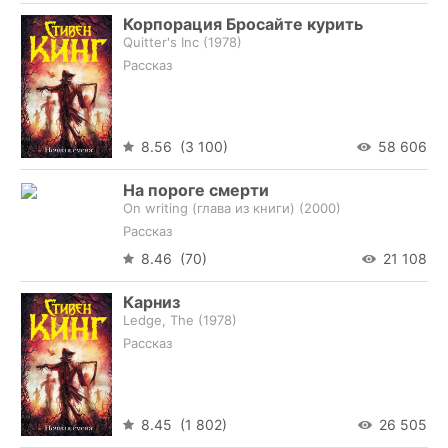
Корпорация Бросайте курить
Quitter's Inc (
1978
)
Рассказ
8.56 (3 100)
58 606
На пороге смерти
On writing (глава из книги) (
2000
)
Рассказ
8.46 (70)
21 108
Карниз
Ledge, The (
1978
)
Рассказ
8.45 (1 802)
26 505