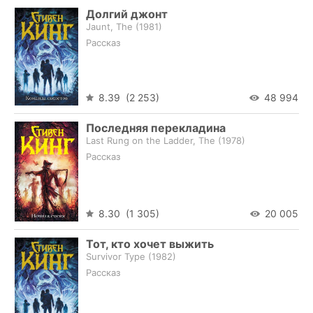
Долгий джонт
Jaunt, The (
1981
)
Рассказ
8.39 (2 253)
48 994
Последняя перекладина
Last Rung on the Ladder, The (
1978
)
Рассказ
8.30 (1 305)
20 005
Тот, кто хочет выжить
Survivor Type (
1982
)
Рассказ