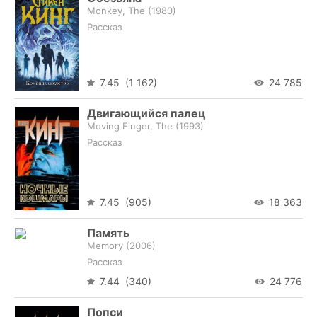
Monkey, The (
1980
)
Рассказ
7.45 (1 162)
24 785
Двигающийся палец
Moving Finger, The (
1993
)
Рассказ
7.45 (905)
18 363
Память
Memory (
2006
)
Рассказ
7.44 (340)
24 776
Попси