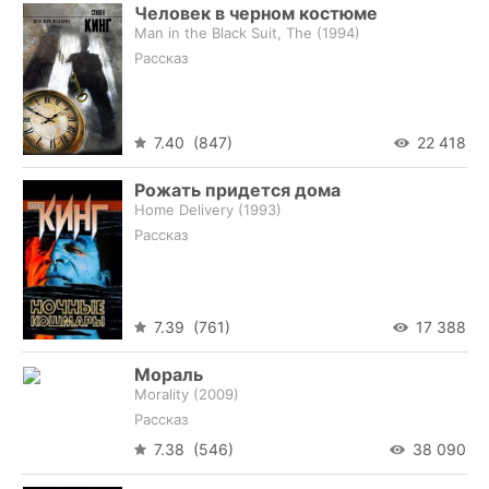
Человек в черном костюме
Man in the Black Suit, The (
1994
)
Рассказ
7.40 (847)
22 418
Рожать придется дома
Home Delivery (
1993
)
Рассказ
7.39 (761)
17 388
Мораль
Morality (
2009
)
Рассказ
7.38 (546)
38 090