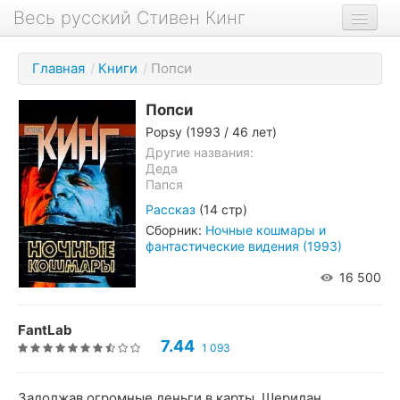
Весь русский Стивен Кинг
Книги
Главная
/
Книги
/
Попси
Фильмы
Попси
Аудиокниги
Popsy
(1993 / 46 лет)
Новости сайта
Другие названия:
Деда
Папся
Новости Кинга
Рассказ
(14 стр)
Биография
Сборник:
Ночные кошмары и
фантастические видения (1993)
О проекте
16 500
FantLab
7.44
1 093
Задолжав огромные деньги в карты, Шеридан