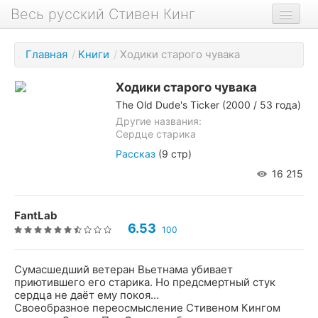
Весь русский Стивен Кинг
Книги
Главная
/
Книги
/
Ходики старого чувака
Фильмы
Ходики старого чувака
Аудиокниги
The Old Dude's Ticker
(2000 / 53 года)
Новости сайта
Другие названия:
Сердце старика
Новости Кинга
Рассказ
(9 стр)
16 215
Биография
О проекте
FantLab
6.53
100
Сумасшедший ветеран Вьетнама убивает
приютившего его старика. Но предсмертный стук
сердца не даёт ему покоя...
Своеобразное переосмысление Стивеном Кингом