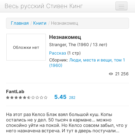
Весь русский Стивен Кинг
Книги
Главная
/
Книги
/
Незнакомец
Фильмы
Незнакомец
Аудиокниги
Stranger, The
(1960 / 13 лет)
Обложки нет
Новости сайта
Рассказ
(1 стр)
Сборник:
Люди, места и вещи, том 1
Новости Кинга
(1960)
21 256
Биография
О проекте
FantLab
5.45
282
На этот раз Келсо Блэк взял большой куш. Копы
остались не у дел. 50 тысяч в кармане... можно
спокойно уйти на покой. Но Келсо совсем забыл, что у
него назначена встреча. И тут в дверь постучали...