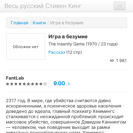
Весь русский Стивен Кинг
Книги
Главная
/
Книги
/
Игра в безумие
Фильмы
Игра в безумие
Аудиокниги
The Insanity Game
(1970 / 23 года)
Обложки нет
Новости сайта
Рассказ
(12 стр)
1 981
Новости Кинга
Биография
FantLab
9.00
3
О проекте
2317 год. В мире, где убийства считаются давно
искорененными, а психическое здоровье населения
доведено до идеала, главный психиатр Хеммингс
сталкивается с неожиданной проблемой: происходит
массовое убийство, совершенное Дэвидом Каннингом
— человеком, чье поведение выходит за рамки
известных психиатрических норм. Хеммингс,