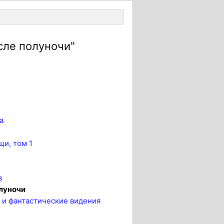
Войти
сле полуночи"
а
щи, том 1
в
олуночи
 и фантастические видения