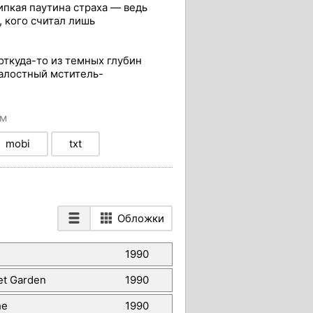
ипкая паутина страха — ведь
, кого считал лишь
откуда-то из темных глубин
алостный мститель-
ом
mobi
txt
Обложки
1990
et Garden
1990
he
1990