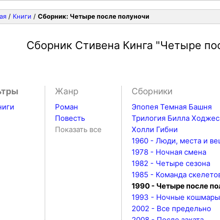
ая
/
Книги
/
Сборник: Четыре после полуночи
Сборник Стивена Кинга
"Четыре по
ьтры
Жанр
Сборники
ниги
Роман
Эпопея Темная Башня
Повесть
Трилогия Билла Ходжес
Показать все
Холли Гибни
1960 - Люди, места и ве
1978 - Ночная смена
1982 - Четыре сезона
1985 - Команда скелето
1990 - Четыре после п
1993 - Ночные кошмары
2002 - Все предельно
2008 - После заката