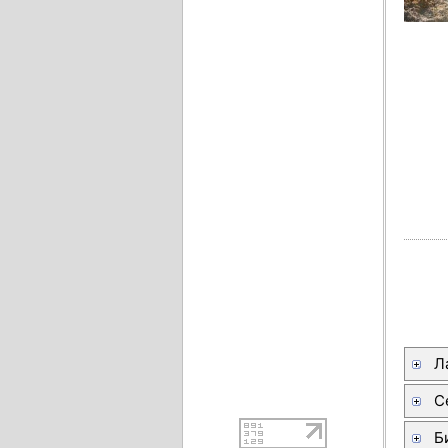
Л
С
Б