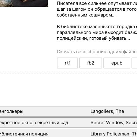
Писателя все сильнее опутывает л
шаг за шагом он обращается в того
собственным кошмаром...
В библиотеке маленького городка 
параллельного мира выходит безж
полицейский, готовый убивать...
Скачать весь сборник одним файл
rtf
fb2
epub
ангольеры
Langoliers, The
екретное окно, секретный сад
Secret Window, Secr
иблиотечная полиция
Library Policeman, T