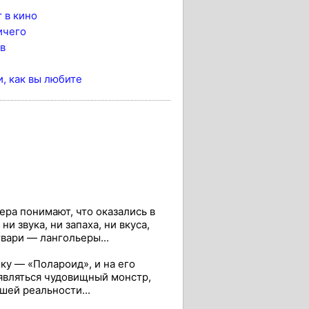
 в кино
ичего
ов
, как вы любите
ра понимают, что оказались в
и звука, ни запаха, ни вкуса,
вари — лангольеры...
у — «Полароид», и на его
оявляться чудовищный монстр,
ей реальности...