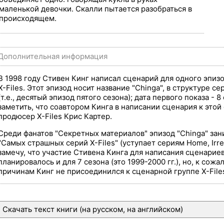
маленькой девочки. Скалли пытается разобраться в
происходящем.
Дополнительная информация
В 1998 году Стивен Кинг написал сценарий для одного эпизо
X-Files. Этот эпизод носит название "Chinga", в структуре с
(т.е., десятый эпизод пятого сезона); дата первого показа - 
заметить, что соавтором Кинга в написании сценария к это
продюсер X-Files Крис Картер.
Среди фанатов "Секретных материалов" эпизод "Chinga" зан
"Самых страшных серий X-Files" (уступает сериям Home, Irresi
замечу, что участие Стивена Кинга для написания сценарие
планировалось и для 7 сезона (это 1999-2000 гг.), но, к сож
причинам Кинг не присоединился к сценарной группе X-File
Скачать текст книги (на русском, на английском)