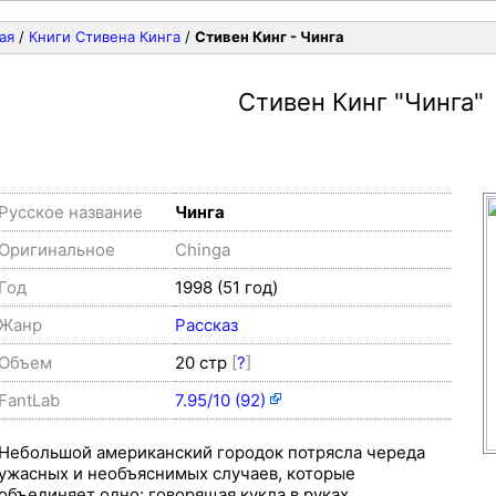
ая
/
Книги Стивена Кинга
/
Стивен Кинг - Чинга
Стивен Кинг
"Чинга"
Русское название
Чинга
Оригинальное
Chinga
Год
1998 (51 год)
Жанр
Рассказ
Объем
20 стр
[
?
]
FantLab
7.95/10 (92)
Небольшой американский городок потрясла череда
ужасных и необъяснимых случаев, которые
объединяет одно: говорящая кукла в руках