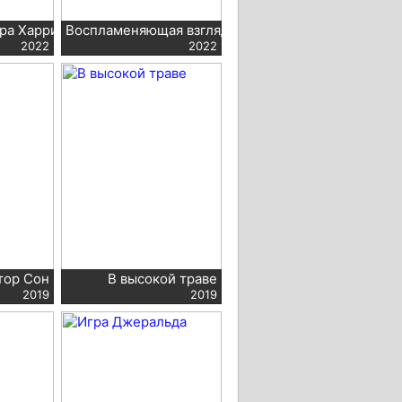
ра Харригана
Воспламеняющая взглядом
2022
2022
тор Сон
В высокой траве
2019
2019