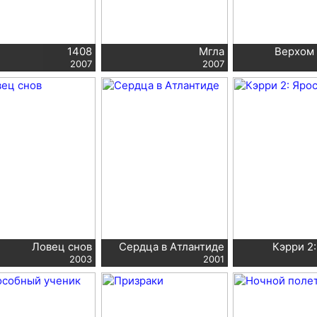
1408
Мгла
Верхом 
2007
2007
Ловец снов
Сердца в Атлантиде
Кэрри 2
2003
2001