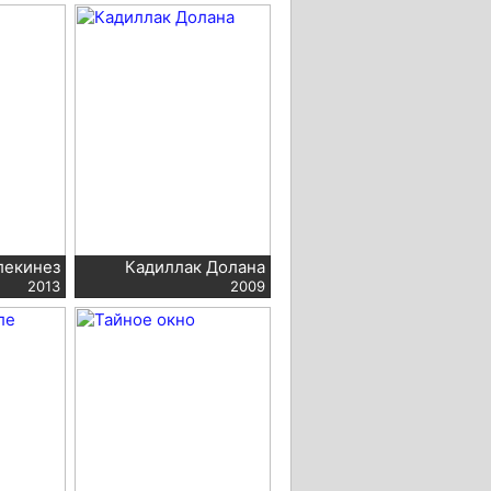
лекинез
Кадиллак Долана
2013
2009