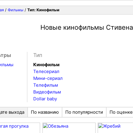
ая
/
Фильмы
/
Тип: Кинофильм
Новые кинофильмы Стивена
ьтры
Тип
фильмы
Кинофильм
Телесериал
Мини-сериал
Телефильм
Видеофильм
Dollar baby
дате выхода
По названию
По популярности
По оценке