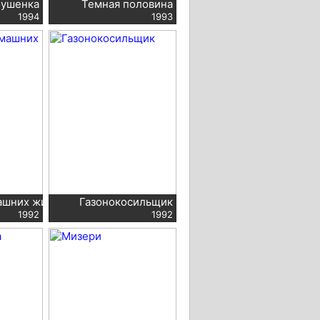
оушенка
Темная половина
1994
1993
ашних животных 2
Газонокосильщик
1992
1992