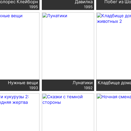
олорес Клейборн
Давилка
Побег из Ш
1995
1995
Нужные вещи
Лунатики
Кладбище дом
1993
1992