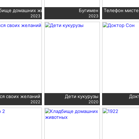
бище домашних животных: Кровные узы
Бугимен
Телефон мисте
2023
2023
ся своих желаний
Дети кукурузы
Док
2022
2020