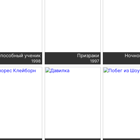
пособный ученик
Призраки
Ночно
1998
1997