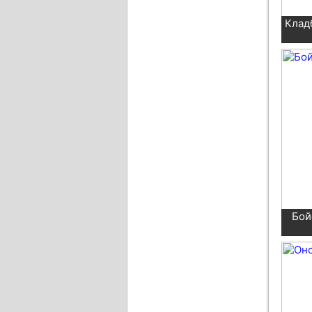
Клад
Бой