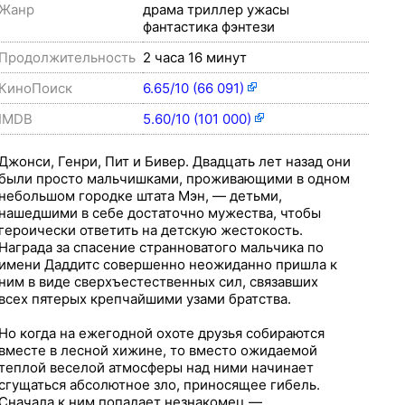
Жанр
драма триллер ужасы
фантастика фэнтези
Продолжительность
2 часа 16 минут
КиноПоиск
6.65/10 (66 091)
IMDB
5.60/10 (101 000)
Джонси, Генри, Пит и Бивер. Двадцать лет назад они
были просто мальчишками, проживающими в одном
небольшом городке штата Мэн, — детьми,
нашедшими в себе достаточно мужества, чтобы
героически ответить на детскую жестокость.
Награда за спасение странноватого мальчика по
имени Даддитс совершенно неожиданно пришла к
ним в виде сверхъестественных сил, связавших
всех пятерых крепчайшими узами братства.
Но когда на ежегодной охоте друзья собираются
вместе в лесной хижине, то вместо ожидаемой
теплой веселой атмосферы над ними начинает
сгущаться абсолютное зло, приносящее гибель.
Сначала к ним попадает незнакомец —