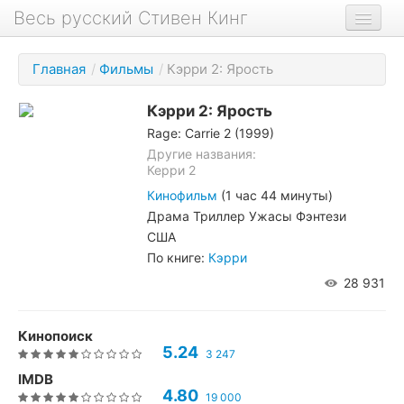
Весь русский Стивен Кинг
Книги
Главная
/
Фильмы
/
Кэрри 2: Ярость
Фильмы
Кэрри 2: Ярость
Аудиокниги
Rage: Carrie 2 (1999)
Новости сайта
Другие названия:
Керри 2
Новости Кинга
Кинофильм
(1 час 44 минуты)
Драма Триллер Ужасы Фэнтези
Биография
США
О проекте
По книге:
Кэрри
28 931
Кинопоиск
5.24
3 247
IMDB
4.80
19 000