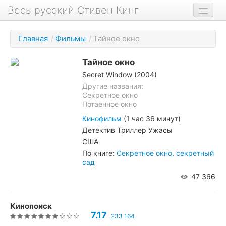
Весь русский Стивен Кинг
Книги
Главная
/
Фильмы
/
Тайное окно
Фильмы
Тайное окно
Аудиокниги
Secret Window (2004)
Новости сайта
Другие названия:
Секретное окно
Потаенное окно
Новости Кинга
Кинофильм
(1 час 36 минут)
Биография
Детектив Триллер Ужасы
США
О проекте
По книге:
Секретное окно, секретный
сад
47 366
Кинопоиск
7.17
233 164