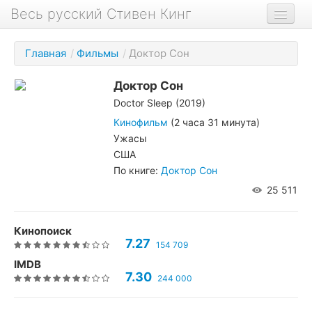
Весь русский Стивен Кинг
Книги
Главная
/
Фильмы
/
Доктор Сон
Фильмы
Доктор Сон
Аудиокниги
Doctor Sleep (2019)
Новости сайта
Кинофильм
(2 часа 31 минута)
Ужасы
Новости Кинга
США
По книге:
Доктор Сон
Биография
25 511
О проекте
Кинопоиск
7.27
154 709
IMDB
7.30
244 000