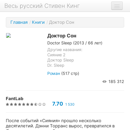
Весь русский Стивен Кинг
Книги
Главная
/
Книги
/
Доктор Сон
Фильмы
Доктор Сон
Аудиокниги
Doctor Sleep
(2013 / 66 лет)
Новости сайта
Другие названия:
Сияние 2
Доктор Sleep
Новости Кинга
Dr. Sleep
Биография
Роман
(517 стр)
185 312
О проекте
FantLab
7.70
1 530
После событий «Сияния» прошло несколько
десятилетий. Дэнни Торранс вырос, превратился в