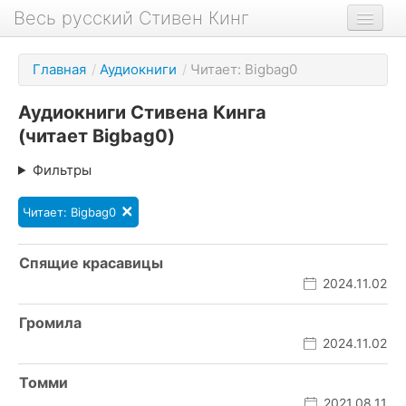
Весь русский Стивен Кинг
Книги
Главная
/
Аудиокниги
/
Читает: Bigbag0
Фильмы
Аудиокниги Стивена Кинга
Аудиокниги
(читает Bigbag0)
Новости сайта
Фильтры
Новости Кинга
×
Читает: Bigbag0
Биография
О проекте
Спящие красавицы
2024.11.02
Громила
2024.11.02
Томми
2021.08.11