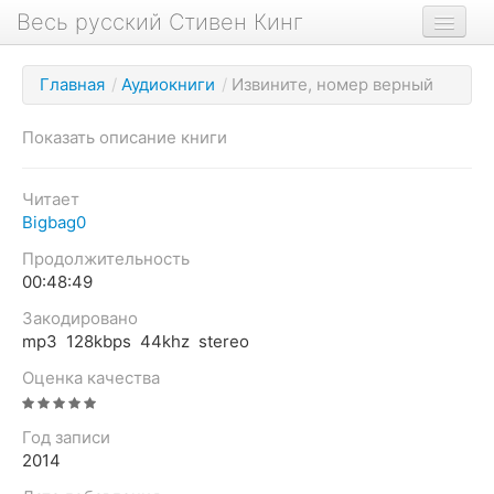
Весь русский Стивен Кинг
Книги
Главная
/
Аудиокниги
/
Извините, номер верный
Фильмы
Показать описание книги
Аудиокниги
Новости сайта
Читает
Bigbag0
Новости Кинга
Продолжительность
Биография
00:48:49
О проекте
Закодировано
mp3 128kbps 44khz stereo
Оценка качества
Год записи
2014