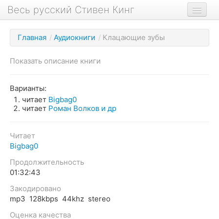
Весь русский Стивен Кинг
Книги
Главная
/
Аудиокниги
/
Клацающие зубы
Фильмы
Показать описание книги
Аудиокниги
Новости сайта
Варианты:
читает
Bigbag0
Новости Кинга
читает
Роман Волков и др
Биография
Читает
О проекте
Bigbag0
Продолжительность
01:32:43
Закодировано
mp3 128kbps 44khz stereo
Оценка качества