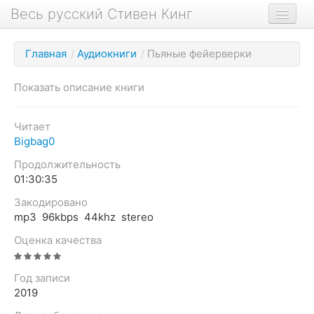
Весь русский Стивен Кинг
Книги
Главная
/
Аудиокниги
/
Пьяные фейерверки
Фильмы
Показать описание книги
Аудиокниги
Новости сайта
Читает
Bigbag0
Новости Кинга
Продолжительность
Биография
01:30:35
О проекте
Закодировано
mp3 96kbps 44khz stereo
Оценка качества
Год записи
2019