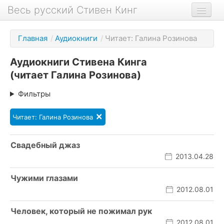
Весь русский Стивен Кинг
Книги
Главная
/
Аудиокниги
/
Читает: Галина Розинова
Фильмы
Аудиокниги Стивена Кинга
Аудиокниги
(читает Галина Розинова)
Новости сайта
Фильтры
Новости Кинга
×
Читает: Галина Розинова
Биография
О проекте
Свадебный джаз
2013.04.28
Чужими глазами
2012.08.01
Человек, который не пожимал рук
2012.08.01