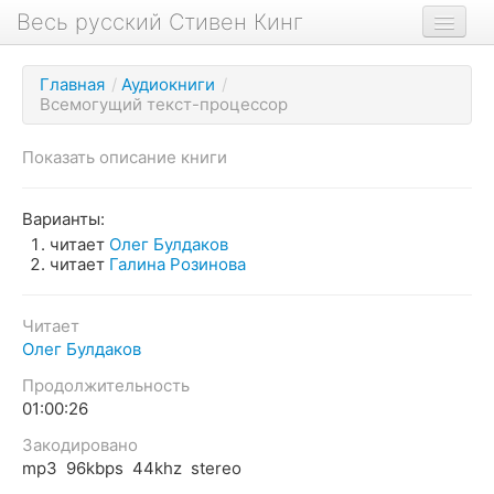
Весь русский Стивен Кинг
Книги
Главная
/
Аудиокниги
/
Всемогущий текст-процессор
Фильмы
Аудиокниги
Показать описание книги
Новости сайта
Варианты:
Новости Кинга
читает
Олег Булдаков
читает
Галина Розинова
Биография
О проекте
Читает
Олег Булдаков
Продолжительность
01:00:26
Закодировано
mp3 96kbps 44khz stereo