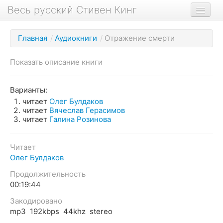
Весь русский Стивен Кинг
Книги
Главная
/
Аудиокниги
/
Отражение смерти
Фильмы
Показать описание книги
Аудиокниги
Новости сайта
Варианты:
читает
Олег Булдаков
Новости Кинга
читает
Вячеслав Герасимов
читает
Галина Розинова
Биография
О проекте
Читает
Олег Булдаков
Продолжительность
00:19:44
Закодировано
mp3 192kbps 44khz stereo