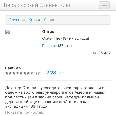
Весь русский Стивен Кинг
Книги
Главная
/
Книги
/
Ящик
Фильмы
Ящик
Аудиокниги
Crate, The
(1979 / 32 года)
Новости сайта
Рассказ
(37 стр)
26 432
Новости Кинга
Биография
FantLab
7.28
312
О проекте
Декстер Стэнли, руководитель кафедры зоологии в
одном из восточных университетов Америки, нашел
под лестницей в здании своей кафедры большой
деревянный ящик с надписью «Арктическая
экспедиция 1834 год».
Показать полностью