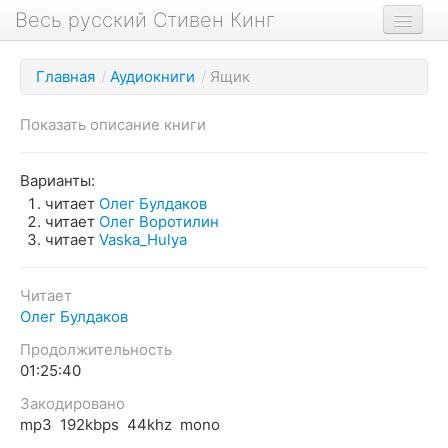
Весь русский Стивен Кинг
Книги
Главная
/
Аудиокниги
/
Ящик
Фильмы
Показать описание книги
Аудиокниги
Новости сайта
Варианты:
читает
Олег Булдаков
Новости Кинга
читает
Олег Воротилин
читает
Vaska_Hulya
Биография
О проекте
Читает
Олег Булдаков
Продолжительность
01:25:40
Закодировано
mp3 192kbps 44khz mono