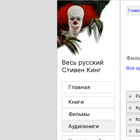
Главн
Фил
Весь русский
Все а
Стивен Кинг
Главная
Р
Книги
К
Фильмы
К
Аудиокниги
Б