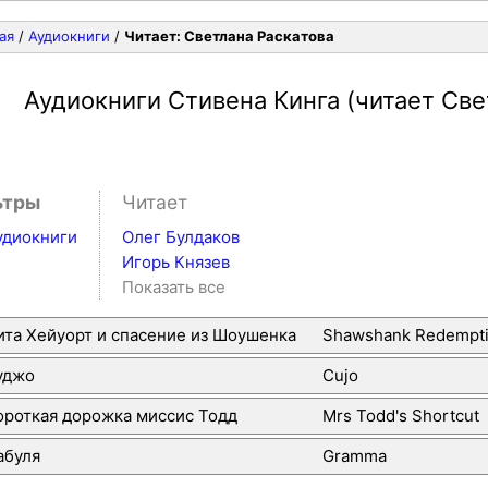
ая
/
Аудиокниги
/
Читает: Светлана Раскатова
Аудиокниги Стивена Кинга
(читает Све
ьтры
Читает
удиокниги
Олег Булдаков
Игорь Князев
Показать все
ита Хейуорт и спасение из Шоушенка
Shawshank Redempti
уджо
Cujo
ороткая дорожка миссис Тодд
Mrs Todd's Shortcut
абуля
Gramma