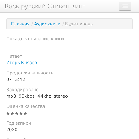
Весь русский Стивен Кинг
Книги
Главная
/
Аудиокниги
/
Будет кровь
Фильмы
Показать описание книги
Аудиокниги
Новости сайта
Читает
Игорь Князев
Новости Кинга
Продолжительность
Биография
07:13:42
О проекте
Закодировано
mp3 96kbps 44khz stereo
Оценка качества
Год записи
2020