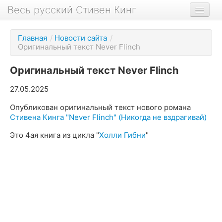
Весь русский Стивен Кинг
Книги
Главная
/
Новости сайта
/
Оригинальный текст Never Flinch
Фильмы
Аудиокниги
Оригинальный текст Never Flinch
Новости сайта
27.05.2025
Новости Кинга
Опубликован оригинальный текст нового романа
Стивена Кинга "Never Flinch" (Никогда не вздрагивай)
Биография
Это 4ая книга из цикла "
Холли Гибни
"
О проекте