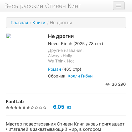
Весь русский Стивен Кинг
Книги
Главная
/
Книги
/
Не дрогни
Фильмы
Не дрогни
Аудиокниги
Never Flinch
(2025 / 78 лет)
Новости сайта
Другие названия:
Always Holly
We Think Not
Новости Кинга
Роман
(465 стр)
Биография
Сборник:
Холли Гибни
О проекте
36 290
FantLab
6.05
63
Мастер повествования Стивен Кинг вновь приглашает
читателей в захватывающий мир, в котором