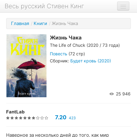
Весь русский Стивен Кинг
Книги
Главная
/
Книги
/
Жизнь Чака
Фильмы
Жизнь Чака
Аудиокниги
The Life of Chuck
(2020 / 73 года)
Новости сайта
Повесть
(72 стр)
Сборник:
Будет кровь (2020)
Новости Кинга
Биография
О проекте
25 946
FantLab
7.20
423
Наверное за несколько дней до того, как мир