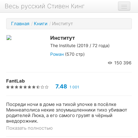
Весь русский Стивен Кинг
Книги
Главная
/
Книги
/
Институт
Фильмы
Институт
Аудиокниги
The Institute
(2019 / 72 года)
Новости сайта
Роман
(570 стр)
150 396
Новости Кинга
Биография
FantLab
7.48
1 001
О проекте
Посреди ночи в доме на тихой улочке в посёлке
Миннеаполиса некие злоумышленники тихо убивают
родителей Люка, а его самого грузят в чёрный
внедорожник.
Показать полностью