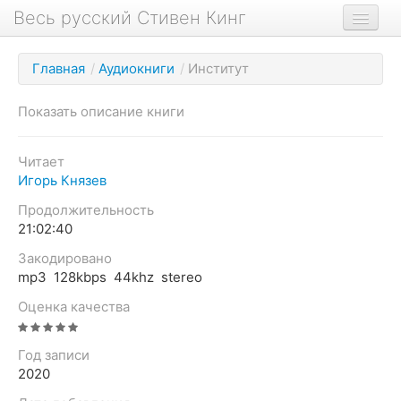
Весь русский Стивен Кинг
Книги
Главная
/
Аудиокниги
/
Институт
Фильмы
Показать описание книги
Аудиокниги
Новости сайта
Читает
Игорь Князев
Новости Кинга
Продолжительность
Биография
21:02:40
О проекте
Закодировано
mp3 128kbps 44khz stereo
Оценка качества
Год записи
2020