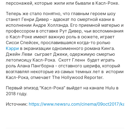
персонажей, которые жили или бывали в Касл-Роке.
Теперь же стало понятно, что главным героем шоу
станет Генри Дивер - адвокат по смертной казни в
исполнении Андре Холлэнда. Его приемной матерью и
профессором в отставке Рут Дивер, чьи воспоминания
о Касл-Роке имеют важную роль в сюжете, играет
Сисси Спейсек, прославившаяся когда-то ролью
Кэрри
в экранизации одноименного романа Кинга.
Джейн Леви сыграет Джеки, одержимую смертью
летописицу Касл-Рока. Скотт Гленн будет играть
роль Алана Пангборна - отставного шерифа, который
возглавлял некоторые из самых темных лет в ​​истории
Касл-Рока, отмечает The Hollywood Reporter.
Первый эпизод "Касл-Рока" выйдет на канале Hulu в
2018 году.
Источник:
https://www.newsru.com/cinema/09oct2017/kasl.