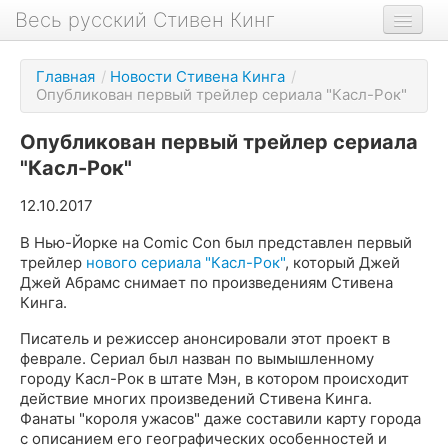
Весь русский Стивен Кинг
Книги
Главная
/
Новости Стивена Кинга
/
Опубликован первый трейлер сериала "Касл-Рок"
Фильмы
Аудиокниги
Опубликован первый трейлер сериала
"Касл-Рок"
Новости сайта
12.10.2017
Новости Кинга
В Нью-Йорке на Comic Con был представлен первый
Биография
трейлер
нового сериала "Касл-Рок"
, который Джей
Джей Абрамс снимает по произведениям Стивена
О проекте
Кинга.
Писатель и режиссер анонсировали этот проект в
феврале. Сериал был назван по вымышленному
городу Касл-Рок в штате Мэн, в котором происходит
действие многих произведений Стивена Кинга.
Фанаты "короля ужасов" даже составили карту города
с описанием его географических особенностей и