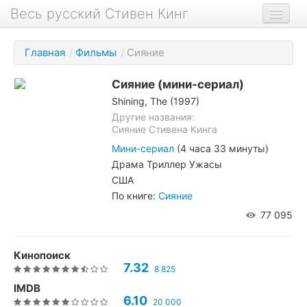
Весь русский Стивен Кинг
Книги
Главная
/
Фильмы
/
Сияние
Фильмы
Сияние
(мини-сериал)
Аудиокниги
Shining, The (1997)
Новости сайта
Другие названия:
Сияние Стивена Кинга
Новости Кинга
Мини-сериал
(4 часа 33 минуты)
Драма Триллер Ужасы
Биография
США
О проекте
По книге:
Сияние
77 095
Кинопоиск
7.32
8 825
IMDB
6.10
20 000