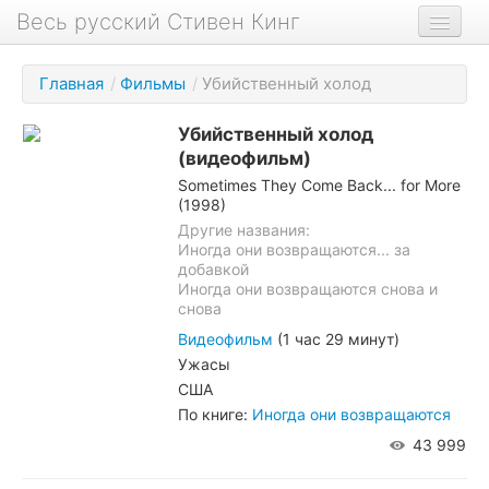
Весь русский Стивен Кинг
Книги
Главная
/
Фильмы
/
Убийственный холод
Фильмы
Убийственный холод
Аудиокниги
(видеофильм)
Sometimes They Come Back... for More
Новости сайта
(1998)
Новости Кинга
Другие названия:
Иногда они возвращаются... за
Биография
добавкой
Иногда они возвращаются снова и
снова
О проекте
Видеофильм
(1 час 29 минут)
Ужасы
США
По книге:
Иногда они возвращаются
43 999