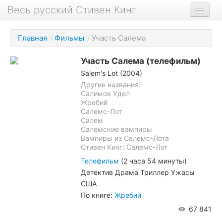
Весь русский Стивен Кинг
Книги
Главная
/
Фильмы
/
Участь Салема
Фильмы
Участь Салема
(телефильм)
Аудиокниги
Salem's Lot (2004)
Новости сайта
Другие названия:
Салимов Удел
Жребий
Новости Кинга
Салемс-Лот
Салем
Биография
Салемские вампиры
Вампиры из Салемс-Лота
О проекте
Стивен Кинг: Салемс-Лот
Телефильм
(2 часа 54 минуты)
Детектив Драма Триллер Ужасы
США
По книге:
Жребий
67 841