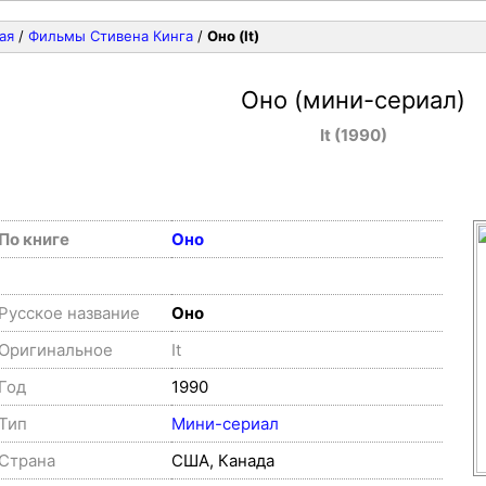
ая
/
Фильмы Стивена Кинга
/
Оно (It)
Оно (мини-сериал)
It (1990)
По книге
Оно
Русское название
Оно
Оригинальное
It
Год
1990
Тип
Мини-сериал
Страна
США, Канада