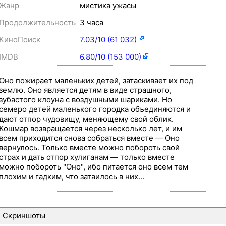
Жанр
мистика ужасы
Продолжительность
3 часа
КиноПоиск
7.03/10 (61 032)
IMDB
6.80/10 (153 000)
Оно пожирает маленьких детей, затаскивает их под
землю. Оно является детям в виде страшного,
зубастого клоуна с воздушными шариками. Но
семеро детей маленького городка объединяются и
дают отпор чудовищу, меняющему свой облик.
Кошмар возвращается через несколько лет, и им
всем приходится снова собраться вместе — Оно
вернулось. Только вместе можно побороть свой
страх и дать отпор хулиганам — только вместе
можно побороть "Оно", ибо питается оно всем тем
плохим и гадким, что затаилось в них...
Скриншоты