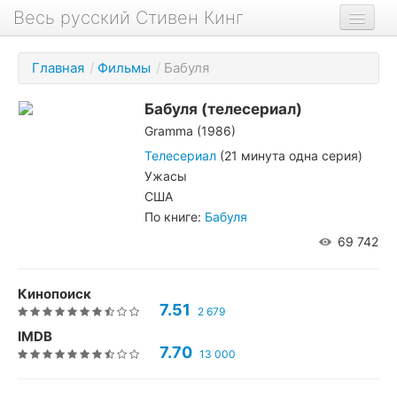
Весь русский Стивен Кинг
Книги
Главная
/
Фильмы
/
Бабуля
Фильмы
Бабуля
(телесериал)
Аудиокниги
Gramma (1986)
Новости сайта
Телесериал
(21 минута одна серия)
Ужасы
Новости Кинга
США
По книге:
Бабуля
Биография
69 742
О проекте
Кинопоиск
7.51
2 679
IMDB
7.70
13 000