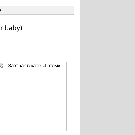
Войти
)
r baby)