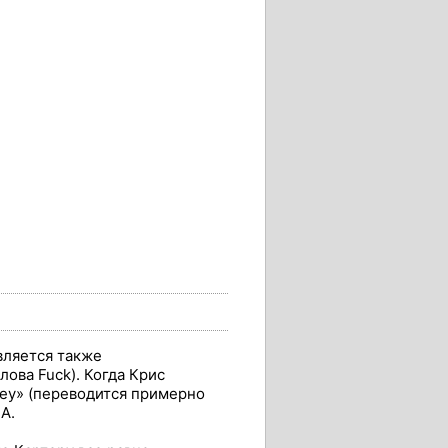
является также
ова Fuck). Когда Крис
ney» (переводится примерно
А.