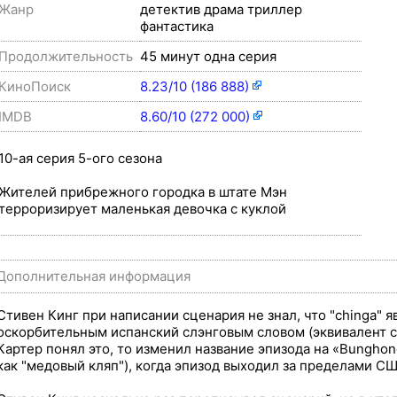
Жанр
детектив драма триллер
фантастика
Продолжительность
45 минут одна серия
КиноПоиск
8.23/10 (186 888)
IMDB
8.60/10 (272 000)
10-ая серия 5-ого сезона
Жителей прибрежного городка в штате Мэн
терроризирует маленькая девочка с куклой
Дополнительная информация
Стивен Кинг при написании сценария не знал, что "chinga" 
оскорбительным испанский слэнговым словом (эквивалент сл
Картер понял это, то изменил название эпизода на «Bungho
как "медовый кляп"), когда эпизод выходил за пределами СШ