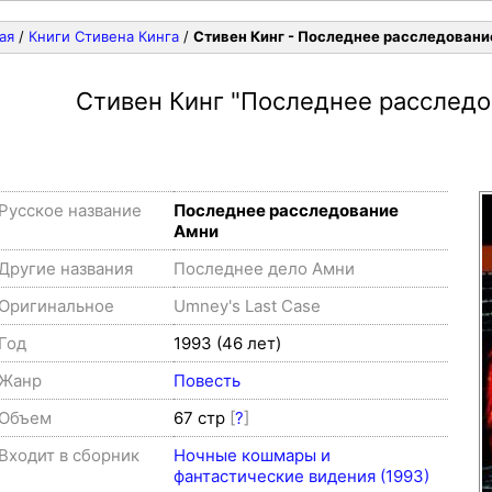
ая
/
Книги Стивена Кинга
/
Стивен Кинг - Последнее расследовани
Стивен Кинг
"Последнее расследо
Русское название
Последнее расследование
Амни
Другие названия
Последнее дело Амни
Оригинальное
Umney's Last Case
Год
1993 (46 лет)
Жанр
Повесть
Объем
67 стр
[
?
]
Входит в сборник
Ночные кошмары и
фантастические видения (1993)