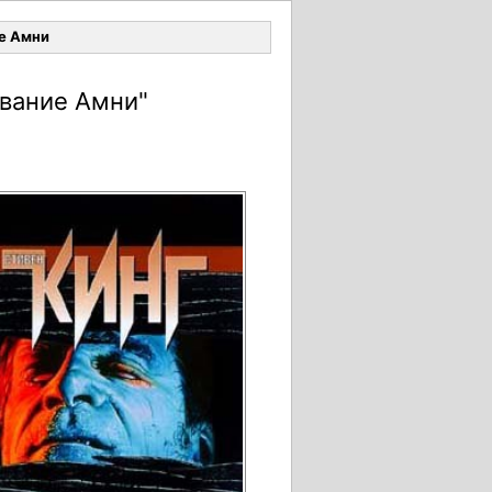
Войти
е Амни
вание Амни"