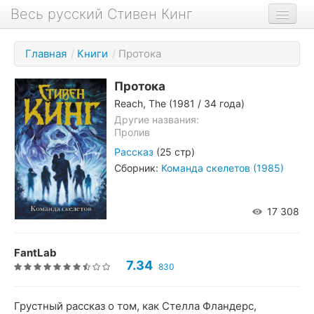
Весь русский Стивен Кинг
Книги
Главная
/
Книги
/
Протока
Фильмы
Протока
Аудиокниги
Reach, The
(1981 / 34 года)
Новости сайта
Другие названия:
Пролив
Новости Кинга
Рассказ
(25 стр)
Сборник:
Команда скелетов (1985)
Биография
О проекте
17 308
FantLab
7.34
830
Грустный рассказ о том, как Стелла Фландерс,