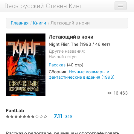
Весь русский Стивен Кинг
Книги
Главная
/
Книги
/
Летающий в ночи
Фильмы
Летающий в ночи
Аудиокниги
Night Flier, The
(1993 / 46 лет)
Новости сайта
Другие названия:
Ночной летун
Новости Кинга
Рассказ
(40 стр)
Сборник:
Ночные кошмары и
Биография
фантастические видения (1993)
О проекте
16 463
FantLab
7.11
849
Рассказ о репортере, решившем сфотографировать