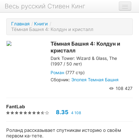
Весь русский Стивен Кинг
Книги
Главная
/
Книги
/
Тёмная Башня 4: Колдун и кристалл
Фильмы
Аудиокниги
Тёмная Башня 4: Колдун и
кристалл
Новости сайта
Dark Tower: Wizard & Glass, The
(1997 / 50 лет)
Новости Кинга
Роман
(777 стр)
Биография
Сборник:
Эпопея Темная Башня
О проекте
108 427
FantLab
8.35
4 108
Роланд рассказывает спутникам историю о своём
первом ка-тете.