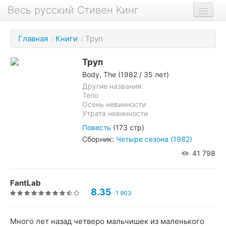
Весь русский Стивен Кинг
Книги
Главная
/
Книги
/
Труп
Фильмы
Труп
Аудиокниги
Body, The
(1982 / 35 лет)
Новости сайта
Другие названия:
Тело
Осень невинности
Новости Кинга
Утрата невинности
Биография
Повесть
(173 стр)
Сборник:
Четыре сезона (1982)
О проекте
41 798
FantLab
8.35
1 903
Много лет назад четверо мальчишек из маленького