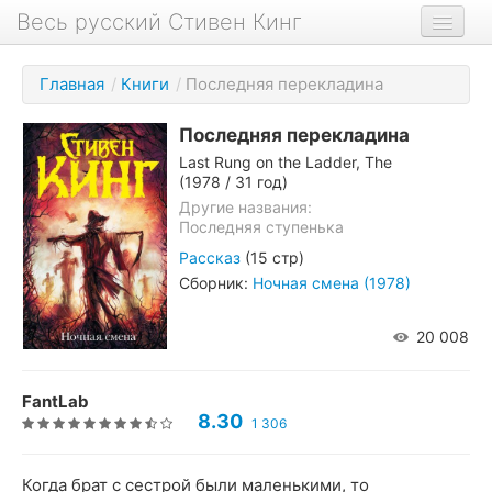
Весь русский Стивен Кинг
Книги
Главная
/
Книги
/
Последняя перекладина
Фильмы
Последняя перекладина
Аудиокниги
Last Rung on the Ladder, The
(1978 / 31 год)
Новости сайта
Другие названия:
Последняя ступенька
Новости Кинга
Рассказ
(15 стр)
Биография
Сборник:
Ночная смена (1978)
О проекте
20 008
FantLab
8.30
1 306
Когда брат с сестрой были маленькими, то